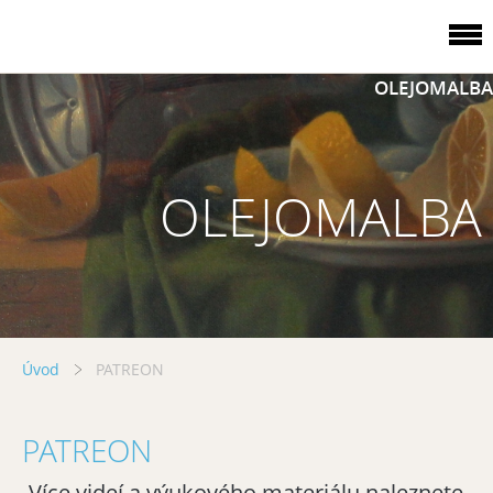
OLEJOMALBA
OLEJOMALBA
Úvod
PATREON
PATREON
Více videí a výukového materiálu naleznete