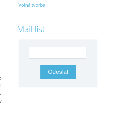
Volná tvorba
Mail list
o
í
U
y