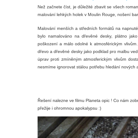
Než začnete číst, je důležité zbavit se všech roma
malování lehkých holek v Moulin Rouge, nošení bare
Malování menších a středních formátů na napnuté
bylo namalováno na dřevěné desky, plátno jako 
poškození a málo odolné k atmosférickým vlivům
dřevo a dřevěné desky jako podklad pro malbu ved
úprav proti zmíněným atmosferickým vlivům dosta
nesmíme ignorovat stálou potřebu hledání nových a 
Řešení nalezne ve filmu Planeta opic ! Co nám zob
přežije i ohromnou apokalypsu :)