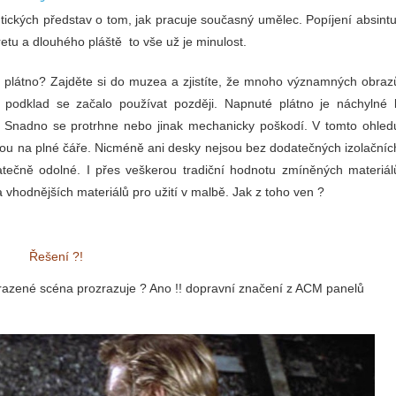
ntických představ o tom, jak pracuje současný umělec. Popíjení absintu
tu a dlouhého pláště to vše už je minulost.
 plátno? Zajděte si do muzea a zjistíte, že mnoho významných obraz
podklad se začalo používat později. Napnuté plátno je náchylné 
. Snadno se protrhne nebo jinak mechanicky poškodí. V tomto ohled
ou na plné čáře. Nicméně ani desky nejsou bez dodatečných izolačníc
tečně odolné. I přes veškerou tradiční hodnotu zmíněných materiál
vhodnějších materiálů pro užití v malbě. Jak z toho ven ?
Řešení ?!
razené scéna prozrazuje ? Ano !! dopravní značení z ACM panelů