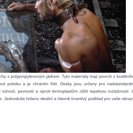
chy s polypropylenovým jádrem. Tyto materiály mají povrch z kvalitníh
st potisku a je chráněn fólií. Desky jsou určeny pro nadstandardn
tuhostí, pevností a oproti termoplastům nižší tepelnou roztažností. 
e. Jednoduše řešeno ideální a hlavně trvanlivý podklad pro vaše obraz