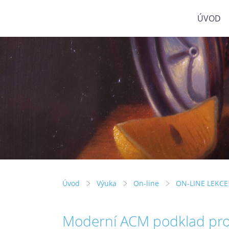
ÚVOD
Úvod
Výuka
On-line
ON-LINE LEKCE
Moderní ACM podklad pro