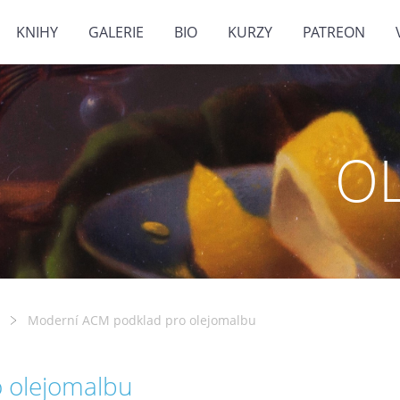
KNIHY
GALERIE
BIO
KURZY
PATREON
O
Moderní ACM podklad pro olejomalbu
 olejomalbu