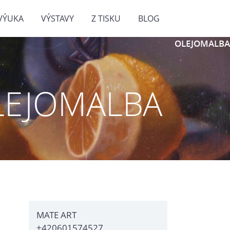
VÝUKA
VÝSTAVY
Z TISKU
BLOG
OLEJOMALBA
LEJOMALBA
MATE ART
+420601574527