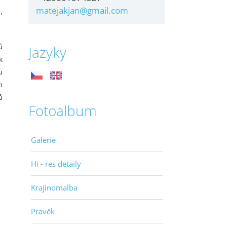
matejakjan@gmail.com
,
ů
Jazyky
k
u
h
ů
Fotoalbum
Galerie
Hi - res detaily
Krajinomalba
Pravěk