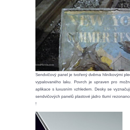
Sendvičový panel je tvořený dvěma hliníkovými ple
vypalovaného laku. Povrch je upraven pro možno
aplikace s luxusním vzhledem. Desky se vyznačují 
sendvičových panelů plastové jádro tlumí rezonanc
!