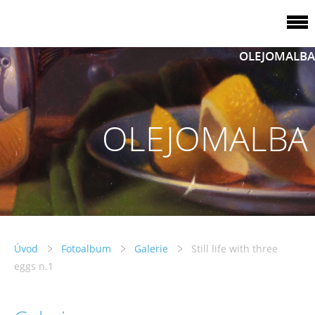
OLEJOMALBA
OLEJOMALBA
Úvod
Fotoalbum
Galerie
Still life with three
eggs n.1