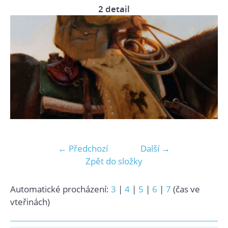
2 detail
← Předchozí
Další →
Zpět do složky
Automatické procházení:
3
|
4
|
5
|
6
|
7
(čas ve
vteřinách)