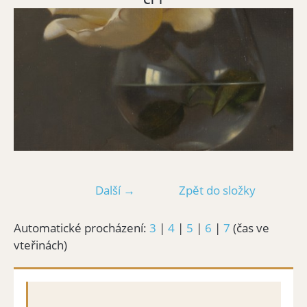
Další →
Zpět do složky
Automatické procházení:
3
|
4
|
5
|
6
|
7
(čas ve
vteřinách)