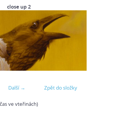
close up 2
Další →
Zpět do složky
čas ve vteřinách)