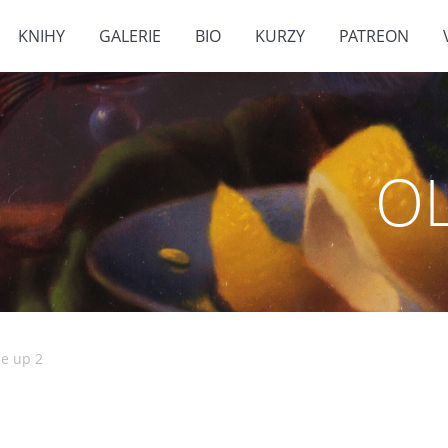
KNIHY
GALERIE
BIO
KURZY
PATREON
O
se up 2