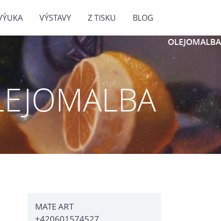
VÝUKA
VÝSTAVY
Z TISKU
BLOG
OLEJOMALBA
LEJOMALBA
MATE ART
+420601574527