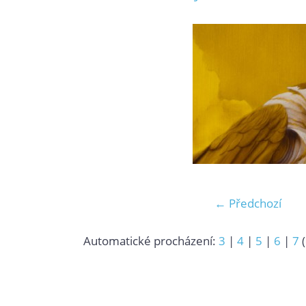
← Předchozí
Automatické procházení:
3
|
4
|
5
|
6
|
7
(