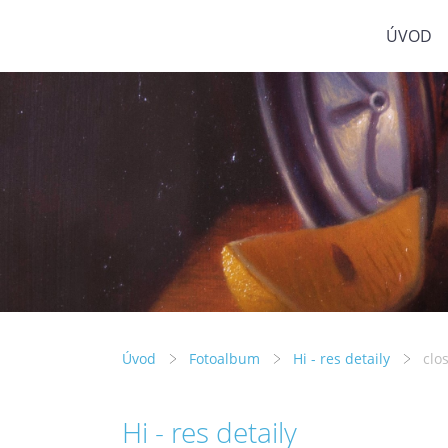
ÚVOD
Úvod
Fotoalbum
Hi - res detaily
clo
Hi - res detaily