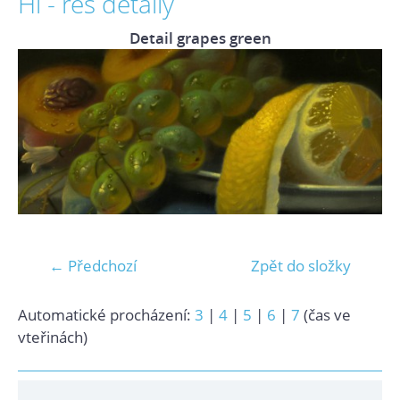
Hi - res detaily
Detail grapes green
← Předchozí
Zpět do složky
Automatické procházení:
3
|
4
|
5
|
6
|
7
(čas ve
vteřinách)