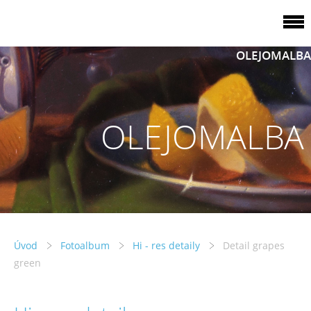
OLEJOMALBA
OLEJOMALBA
Úvod
Fotoalbum
Hi - res detaily
Detail grapes
green