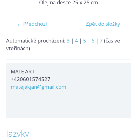
Olej na desce 25 x 25 cm
← Předchozí
Zpět do složky
Automatické procházení:
3
|
4
|
5
|
6
|
7
(čas ve
vteřinách)
MATE ART
+420601574527
matejakjan@gmail.com
Jazyky