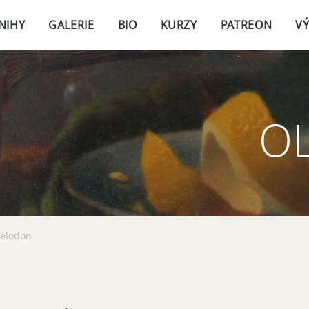
NIHY
GALERIE
BIO
KURZY
PATREON
V
O
belodon