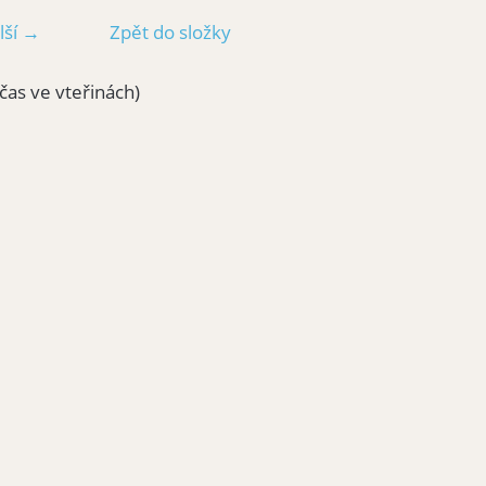
lší →
Zpět do složky
čas ve vteřinách)