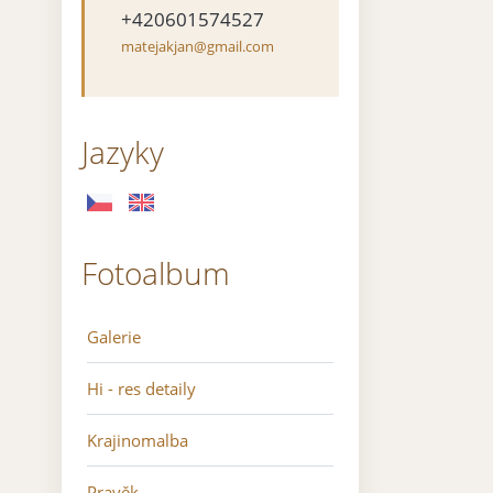
+420601574527
matejakjan@gmail.com
Jazyky
Fotoalbum
Galerie
Hi - res detaily
Krajinomalba
Pravěk