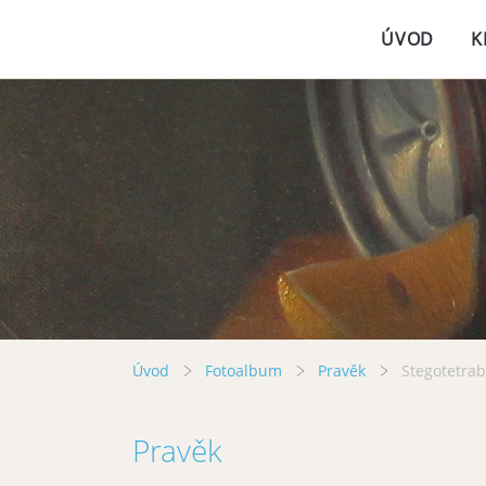
ÚVOD
K
Úvod
Fotoalbum
Pravěk
Stegotetra
Pravěk