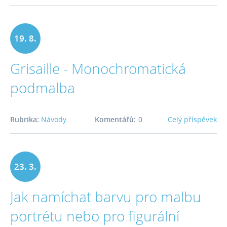
19. 8.
Grisaille - Monochromatická
2016
podmalba
Rubrika:
Návody
Komentářů:
0
Celý příspěvek
23. 3.
Jak namíchat barvu pro malbu
2016
portrétu nebo pro figurální