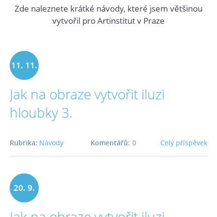
Zde naleznete krátké návody, které jsem většinou
vytvořil pro Artinstitut v Praze
11. 11.
Jak na obraze vytvořit iluzi
2016
hloubky 3.
Rubrika:
Návody
Komentářů:
0
Celý příspěvek
20. 9.
Jak na obraze vytvořit iluzi
2016