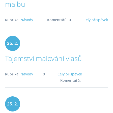
malbu
Rubrika:
Návody
Komentářů:
0
Celý příspěvek
25. 2.
Tajemství malování vlasů
2016
Rubrika:
Návody
0
Celý příspěvek
Komentářů:
25. 2.